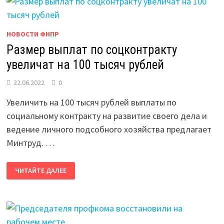
ПЛАТФОРМУ
НОВОСТИ ФНПР
Размер выплат по соцконтракту
увеличат на 100 тысяч рублей
22.06.2022
0
Увеличить на 100 тысяч рублей выплаты по
социальному контракту на развитие своего дела и
ведение личного подсобного хозяйства предлагает
Минтруд. …
РАЗМЕР
ЧИТАЙТЕ ДАЛЕЕ
ВЫПЛАТ
ПО
СОЦКОНТРАКТУ
УВЕЛИЧАТ
НА
100
ТЫСЯЧ
РУБЛЕЙ