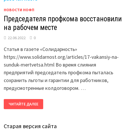
НОВОСТИ НОФП
Председателя профкома восстановили
на рабочем месте
22.06.2022
0
Статья в газете «Солидарность»
https://www.solidarnost.org/articles/17-vakansiy-na-
sunduk-mertvetsa.html Во время слияния
предприятий председатель профкома пыталась
сохранить льготы и гарантии для работников,
предусмотренные колдоговором. …
ПРЕДСЕДАТЕЛЯ
ЧИТАЙТЕ ДАЛЕЕ
ПРОФКОМА
ВОССТАНОВИЛИ
НА
РАБОЧЕМ
МЕСТЕ
Старая версия сайта