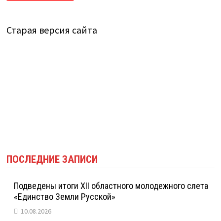
РОССИЙСКУЮ
СЕЛЬХОЗПРОДУКЦИЮ
ЗА
РУБЕЖОМ
Старая версия сайта
ВЫРОС
В
РАЗЫ
ПОСЛЕДНИЕ ЗАПИСИ
Подведены итоги XII областного молодежного слета
«Единство Земли Русской»
10.08.2026