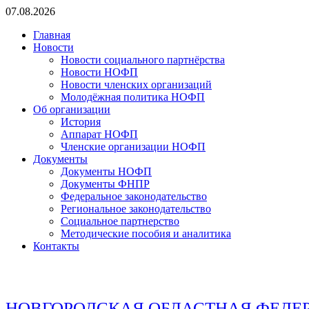
Перейти
07.08.2026
к
Главная
содержимому
Новости
Новости социального партнёрства
Новости НОФП
Новости членских организаций
Молодёжная политика НОФП
Об организации
История
Аппарат НОФП
Членские организации НОФП
Документы
Документы НОФП
Документы ФНПР
Федеральное законодательство
Региональное законодательство
Социальное партнерство
Методические пособия и аналитика
Контакты
НОВГОРОДСКАЯ ОБЛАСТНАЯ ФЕДЕ