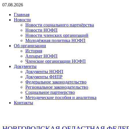
Перейти
07.08.2026
к
Главная
содержимому
Новости
Новости социального партнёрства
Новости НОФП
Новости членских организаций
Молодёжная политика НОФП
Об организации
История
Аппарат НОФП
Членские организации НОФП
Документы
Документы НОФП
Документы ФНПР
Федеральное законодательство
Региональное законодательство
Социальное партнерство
Методические пособия и аналитика
Контакты
НОВГОРОДСКАЯ ОБЛАСТНАЯ ФЕДЕ