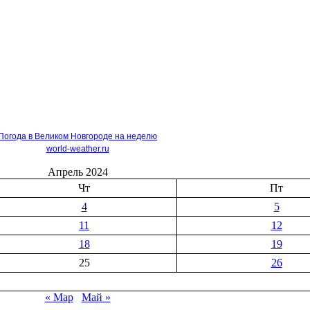
Погода в Великом Новгороде на неделю
world-weather.ru
Апрель 2024
Чт
Пт
4
5
11
12
18
19
25
26
« Мар
Май »