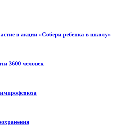
астие в акции «Собери ребенка в школу»
ти 3600 человек
схимпрофсоюза
оохранения