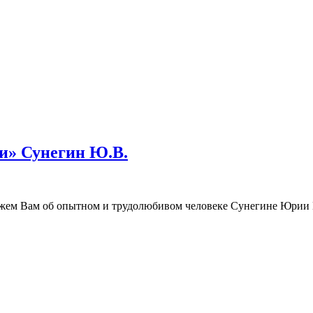
и» Сунегин Ю.В.
кажем Вам об опытном и трудолюбивом человеке Сунегине Юри