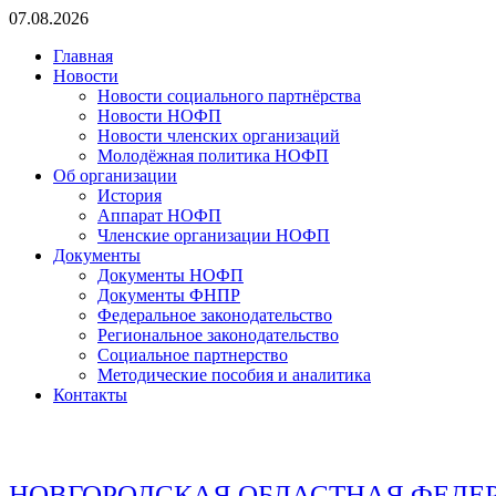
Перейти
07.08.2026
к
Главная
содержимому
Новости
Новости социального партнёрства
Новости НОФП
Новости членских организаций
Молодёжная политика НОФП
Об организации
История
Аппарат НОФП
Членские организации НОФП
Документы
Документы НОФП
Документы ФНПР
Федеральное законодательство
Региональное законодательство
Социальное партнерство
Методические пособия и аналитика
Контакты
НОВГОРОДСКАЯ ОБЛАСТНАЯ ФЕДЕ