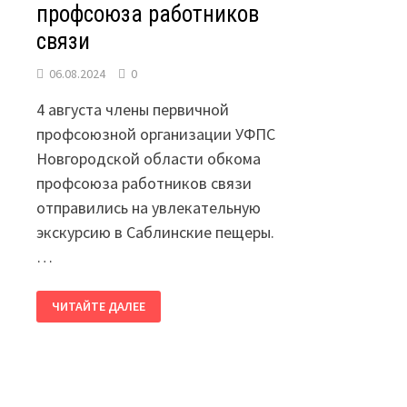
профсоюза работников
связи
06.08.2024
0
4 августа члены первичной
профсоюзной организации УФПС
Новгородской области обкома
профсоюза работников связи
отправились на увлекательную
экскурсию в Саблинские пещеры.
…
САБЛИНСКИЕ
ЧИТАЙТЕ ДАЛЕЕ
ПЕЩЕРЫ
ПОСЕТИЛИ
ЧЛЕНЫ
ПРОФСОЮЗА
РАБОТНИКОВ
СВЯЗИ