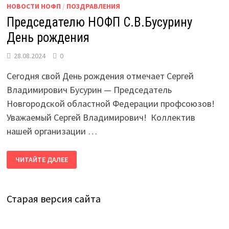
НОВОСТИ НОФП
/
ПОЗДРАВЛЕНИЯ
Председателю НОФП С.В.Бусурину
День рождения
28.08.2024
0
Сегодня свой День рождения отмечает Сергей
Владимирович Бусурин — Председатель
Новгородской областной Федерации профсоюзов!
Уважаемый Сергей Владимирович! Коллектив
нашей организации …
ПРЕДСЕДАТЕЛЮ
ЧИТАЙТЕ ДАЛЕЕ
НОФП
С.В.БУСУРИНУ
ДЕНЬ
РОЖДЕНИЯ
Старая версия сайта