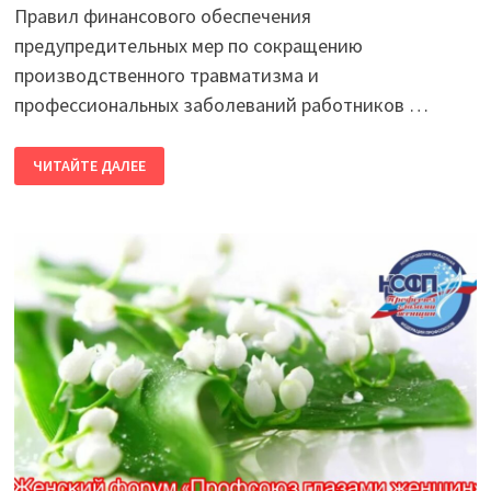
Правил финансового обеспечения
предупредительных мер по сокращению
производственного травматизма и
профессиональных заболеваний работников …
ПРИКАЗ
ЧИТАЙТЕ ДАЛЕЕ
МИНТРУДА
РОССИИ
№
347Н
ОТ
11
ИЮЛЯ
2024
Г.