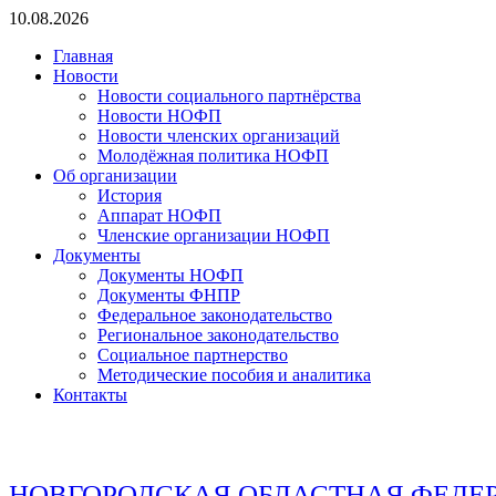
Перейти
10.08.2026
к
Главная
содержимому
Новости
Новости социального партнёрства
Новости НОФП
Новости членских организаций
Молодёжная политика НОФП
Об организации
История
Аппарат НОФП
Членские организации НОФП
Документы
Документы НОФП
Документы ФНПР
Федеральное законодательство
Региональное законодательство
Социальное партнерство
Методические пособия и аналитика
Контакты
НОВГОРОДСКАЯ ОБЛАСТНАЯ ФЕДЕ