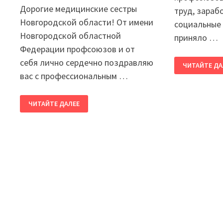
Дорогие медицинские сестры
труд, зараб
Новгородской области! От имени
социальные 
Новгородской областной
приняло …
Федерации профсоюзов и от
ЗА
себя лично сердечно поздравляю
ЧИТАЙТЕ ДА
ТРУД,
вас с профессиональным …
ЗАРАБОТНУ
ПЛАТУ,
СОЦИАЛЬНЫ
ГАРАНТИИ!
ДЕНЬ
ЧИТАЙТЕ ДАЛЕЕ
МЕДИЦИНСКОЙ
СЕСТРЫ!