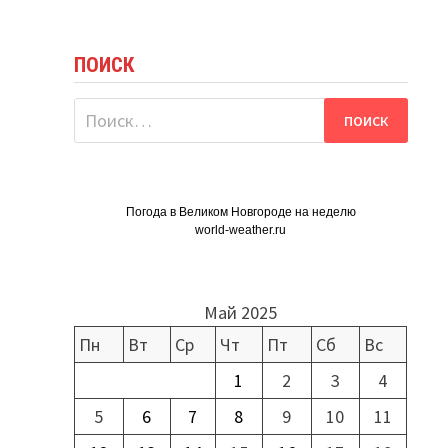
ПОИСК
Найти:
Погода в Великом Новгороде на неделю
world-weather.ru
Май 2025
Пн
Вт
Ср
Чт
Пт
Сб
Вс
1
2
3
4
5
6
7
8
9
10
11