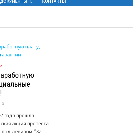
ДОКУМЕНТЫ
КОНТАКТЫ
Р
 заработную
оциальные
!
0
97 года прошла
ская акция протеста
 под девизом “За