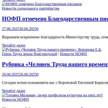
выборное
собрание
Новости социального партнёрства
ППО
НОФП:
НОФП отмечено Благодарственным пи
итоги
и
27.06.2025
30.06.2025
0
выборы
Выражаем искреннюю благодарность Министерству труда, сем
НОФП
Читайте далее
отмечено
Благодарственным
Герои Труда земли Новгородской
/
Новости НОФП
письмом
Рубрика «Человек Труда нашего времени
26.06.2025
26.06.2025
0
Сегодня хотим познакомить вас с Вороновой Евгенией Борис
Рубрика
Читайте далее
«Человек
Труда
Новости НОФП
нашего
времени».