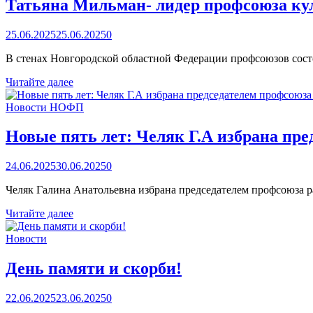
Татьяна Мильман- лидер профсоюза кул
Воронова
Е.Б.
25.06.2025
25.06.2025
0
В стенах Новгородской областной Федерации профсоюзов сост
Татьяна
Читайте далее
Мильман-
лидер
Новости НОФП
профсоюза
культуры
Новые пять лет: Челяк Г.А избрана пр
на
пять
24.06.2025
30.06.2025
0
лет!
Челяк Галина Анатольевна избрана председателем профсоюза 
Новые
Читайте далее
пять
лет:
Новости
Челяк
Г.А
День памяти и скорби!
избрана
председателем
22.06.2025
23.06.2025
0
профсоюза