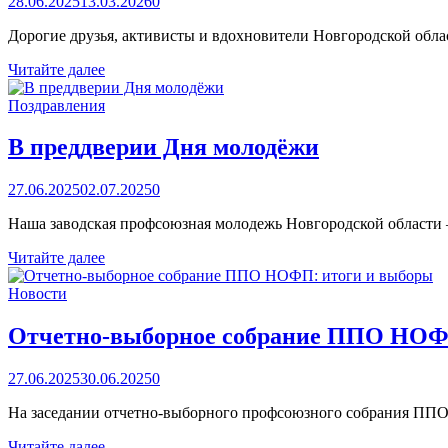
28.06.2025
13.03.2026
0
Дорогие друзья, активисты и вдохновители Новгородской обл
С
Читайте далее
Днём
молодёжи!
Поздравления
В преддверии Дня молодёжи
27.06.2025
02.07.2025
0
Наша заводская профсоюзная молодежь Новгородской области 
В
Читайте далее
преддверии
Дня
Новости
молодёжи
Отчетно-выборное собрание ППО НОФ
27.06.2025
30.06.2025
0
На заседании отчетно-выборного профсоюзного собрания ППО
Отчетно-
Читайте далее