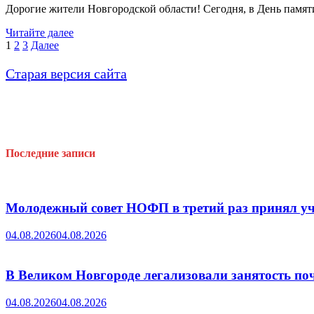
АПК
Дорогие жители Новгородской области! Сегодня, в День памят
День
Читайте далее
памяти
Пагинация
1
2
3
Далее
и
записей
скорби!
Старая версия сайта
Последние записи
Молодежный совет НОФП в третий раз принял уч
04.08.2026
04.08.2026
В Великом Новгороде легализовали занятость поч
04.08.2026
04.08.2026