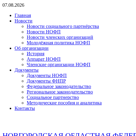
Перейти
07.08.2026
к
Главная
содержимому
Новости
Новости социального партнёрства
Новости НОФП
Новости членских организаций
Молодёжная политика НОФП
Об организации
История
Аппарат НОФП
Членские организации НОФП
Документы
Документы НОФП
Документы ФНПР
Федеральное законодательство
Региональное законодательство
Социальное партнерство
Методические пособия и аналитика
Контакты
НОВГОРОДСКАЯ ОБЛАСТНАЯ ФЕДЕ