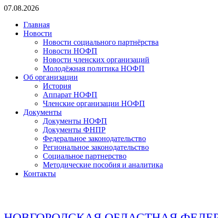
Перейти
07.08.2026
к
Главная
содержимому
Новости
Новости социального партнёрства
Новости НОФП
Новости членских организаций
Молодёжная политика НОФП
Об организации
История
Аппарат НОФП
Членские организации НОФП
Документы
Документы НОФП
Документы ФНПР
Федеральное законодательство
Региональное законодательство
Социальное партнерство
Методические пособия и аналитика
Контакты
НОВГОРОДСКАЯ ОБЛАСТНАЯ ФЕДЕ