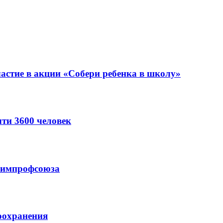
астие в акции «Собери ребенка в школу»
ти 3600 человек
схимпрофсоюза
оохранения