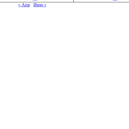
« Апр
Июн »