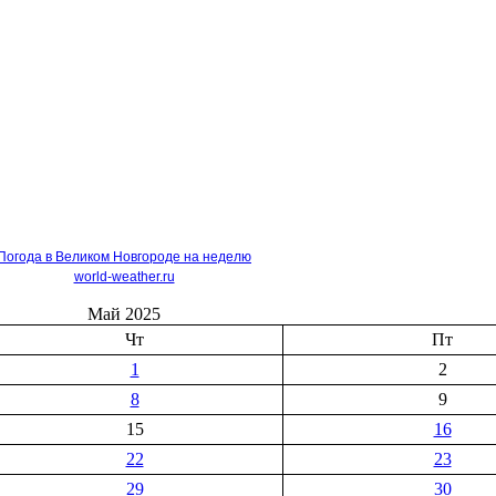
Погода в Великом Новгороде на неделю
world-weather.ru
Май 2025
Чт
Пт
1
2
8
9
15
16
22
23
29
30