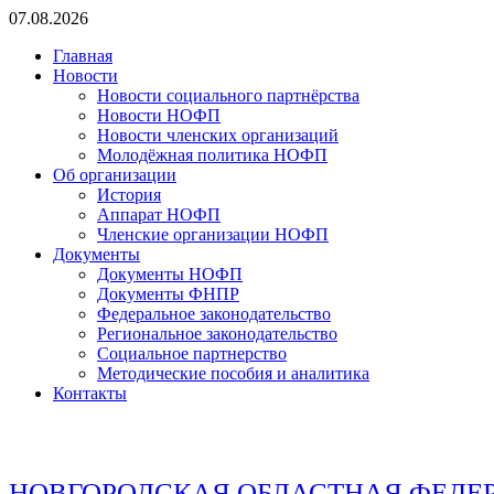
Перейти
07.08.2026
к
Главная
содержимому
Новости
Новости социального партнёрства
Новости НОФП
Новости членских организаций
Молодёжная политика НОФП
Об организации
История
Аппарат НОФП
Членские организации НОФП
Документы
Документы НОФП
Документы ФНПР
Федеральное законодательство
Региональное законодательство
Социальное партнерство
Методические пособия и аналитика
Контакты
НОВГОРОДСКАЯ ОБЛАСТНАЯ ФЕДЕ