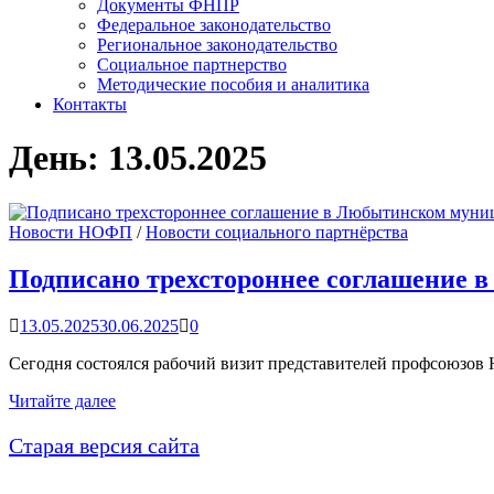
Документы ФНПР
Федеральное законодательство
Региональное законодательство
Социальное партнерство
Методические пособия и аналитика
Контакты
День:
13.05.2025
Новости НОФП
/
Новости социального партнёрства
Подписано трехстороннее соглашение 
13.05.2025
30.06.2025
0
Сегодня состоялся рабочий визит представителей профсоюзов
Подписано
Читайте далее
трехстороннее
соглашение
Старая версия сайта
в
Любытинском