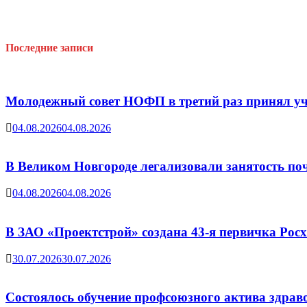
муниципальном
округе
Последние записи
Молодежный совет НОФП в третий раз принял уч
04.08.2026
04.08.2026
В Великом Новгороде легализовали занятость поч
04.08.2026
04.08.2026
В ЗАО «Проектстрой» создана 43-я первичка Ро
30.07.2026
30.07.2026
Состоялось обучение профсоюзного актива здрав