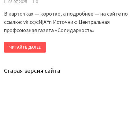
03.07.2025
0
В карточках — коротко, а подробнее — на сайте по
ссылке: vk.cc/cNjAYn Источник: Центральная
профсоюзная газета «Солидарность»
ОБЗОР
ЧИТАЙТЕ ДАЛЕЕ
ЗАКОНОВ,
КОТОРЫЕ
ВСТУПАЮТ
В
ДЕЙСТВИЕ
Старая версия сайта
В
ИЮЛЕ