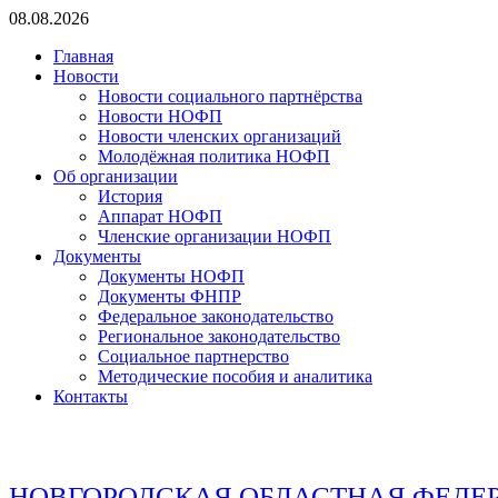
Перейти
08.08.2026
к
Главная
содержимому
Новости
Новости социального партнёрства
Новости НОФП
Новости членских организаций
Молодёжная политика НОФП
Об организации
История
Аппарат НОФП
Членские организации НОФП
Документы
Документы НОФП
Документы ФНПР
Федеральное законодательство
Региональное законодательство
Социальное партнерство
Методические пособия и аналитика
Контакты
НОВГОРОДСКАЯ ОБЛАСТНАЯ ФЕДЕ