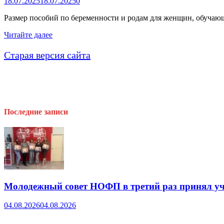
18.07.2025
18.07.2025
0
Размер пособий по беременности и родам для женщин, обучаю
Новый
Читайте далее
закон:
Пособия
Старая версия сайта
по
беременности
и
родам
для
студенток
Последние записи
увеличили
Молодежный совет НОФП в третий раз принял уч
04.08.2026
04.08.2026