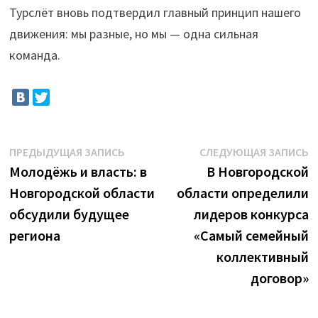
Турслёт вновь подтвердил главный принцип нашего
движения: мы разные, но мы — одна сильная
команда.
Навигация
Предыдущая
С
ПРЕДЫДУЩАЯ ЗАПИСЬ
СЛЕДУЮЩАЯ ЗАПИСЬ
запись:
з
Молодёжь и власть: в
В Новгородской
по
Новгородской области
области определили
записям
обсудили будущее
лидеров конкурса
региона
«Самый семейный
коллективный
договор»