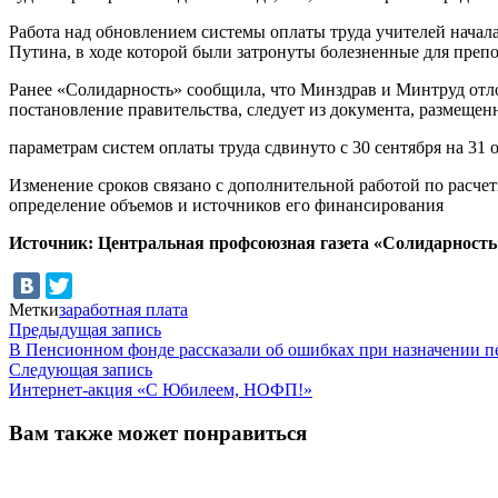
Работа над обновлением системы оплаты труда учителей нача
Путина, в ходе которой были затронуты болезненные для преп
Ранее «Солидарность» сообщила, что Минздрав и Минтруд отл
постановление правительства, следует из документа, размещ
параметрам систем оплаты труда сдвинуто с 30 сентября на 31 
Изменение сроков связано с дополнительной работой по расче
определение объемов и источников его финансирования
Источник: Центральная профсоюзная газета «Солидарность
Метки
заработная плата
Навигация
Предыдущая
Предыдущая запись
запись:
В Пенсионном фонде рассказали об ошибках при назначении п
по
Следующая
Следующая запись
записям
запись:
Интернет-акция «С Юбилеем, НОФП!»
Вам также может понравиться