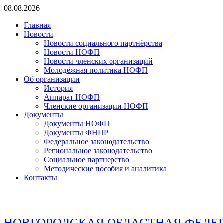
Перейти
08.08.2026
к
Главная
содержимому
Новости
Новости социального партнёрства
Новости НОФП
Новости членских организаций
Молодёжная политика НОФП
Об организации
История
Аппарат НОФП
Членские организации НОФП
Документы
Документы НОФП
Документы ФНПР
Федеральное законодательство
Региональное законодательство
Социальное партнерство
Методические пособия и аналитика
Контакты
НОВГОРОДСКАЯ ОБЛАСТНАЯ ФЕДЕ