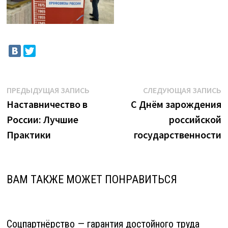
Навигация
Предыдущая
С
ПРЕДЫДУЩАЯ ЗАПИСЬ
СЛЕДУЮЩАЯ ЗАПИСЬ
запись:
з
Наставничество в
С Днём зарождения
по
России: Лучшие
российской
записям
Практики
государственности
ВАМ ТАКЖЕ МОЖЕТ ПОНРАВИТЬСЯ
Соцпартнёрство — гарантия достойного труда