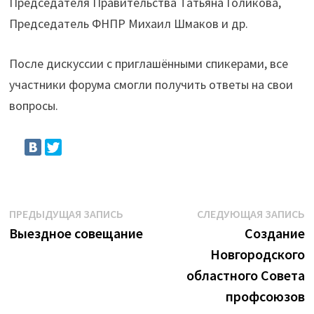
Председателя Правительства Татьяна Голикова,
Председатель ФНПР Михаил Шмаков и др.
После дискуссии с приглашёнными спикерами, все
участники форума смогли получить ответы на свои
вопросы.
Навигация
Предыдущая
С
ПРЕДЫДУЩАЯ ЗАПИСЬ
СЛЕДУЮЩАЯ ЗАПИСЬ
запись:
з
Выездное совещание
Создание
по
Новгородского
записям
областного Совета
профсоюзов