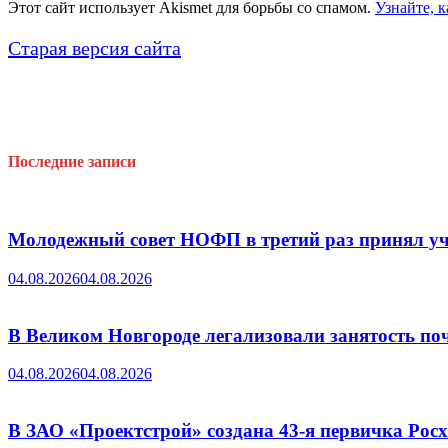
Этот сайт использует Akismet для борьбы со спамом.
Узнайте, 
Старая версия сайта
Последние записи
Молодежный совет НОФП в третий раз принял уч
04.08.2026
04.08.2026
В Великом Новгороде легализовали занятость поч
04.08.2026
04.08.2026
В ЗАО «Проектстрой» создана 43-я первичка Ро