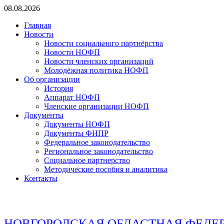
Перейти
08.08.2026
к
Главная
содержимому
Новости
Новости социального партнёрства
Новости НОФП
Новости членских организаций
Молодёжная политика НОФП
Об организации
История
Аппарат НОФП
Членские организации НОФП
Документы
Документы НОФП
Документы ФНПР
Федеральное законодательство
Региональное законодательство
Социальное партнерство
Методические пособия и аналитика
Контакты
НОВГОРОДСКАЯ ОБЛАСТНАЯ ФЕДЕ