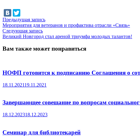
Навигация
Предыдущая
Предыдущая запись
запись:
Мероприятия для ветеранов и профактива отрасли «Связь»
по
Следующая
Следующая запись
записям
запись:
Великий Новгород стал ареной триумфа молодых талантов!
Вам также может понравиться
НОФП готовится к подписанию Соглашения о сотр
18.11.2021
19.11.2021
Завершающее совещание по вопросам социальног
18.12.2023
18.12.2023
Семинар для библиотекарей