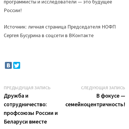
программисты и исследователи — это будущее
России!
Источник: личная страница Председателя НОФП
Сергея Бусурина в соцсети в ВКонтакте
Навигация
Предыдущая
С
ПРЕДЫДУЩАЯ ЗАПИСЬ
СЛЕДУЮЩАЯ ЗАПИСЬ
запись:
з
Дружба и
В фокусе —
по
сотрудничество:
семейноцентричность!
записям
профсоюзы России и
Беларуси вместе