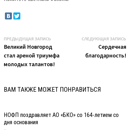
Навигация
Предыдущая
С
ПРЕДЫДУЩАЯ ЗАПИСЬ
СЛЕДУЮЩАЯ ЗАПИСЬ
запись:
з
Великий Новгород
Сердечная
по
стал ареной триумфа
благодарность!
записям
молодых талантов!
ВАМ ТАКЖЕ МОЖЕТ ПОНРАВИТЬСЯ
НОФП поздравляет АО «БКО» со 164-летием со
дня основания