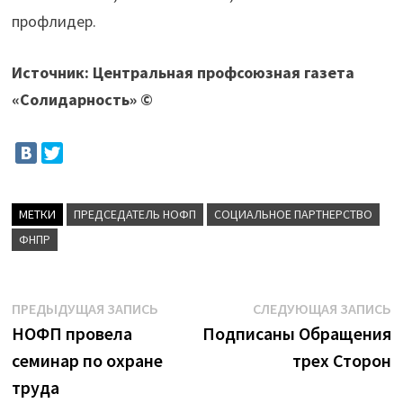
профлидер.
Источник: Центральная профсоюзная газета
«Солидарность» ©
МЕТКИ
ПРЕДСЕДАТЕЛЬ НОФП
СОЦИАЛЬНОЕ ПАРТНЕРСТВО
ФНПР
Навигация
Предыдущая
С
ПРЕДЫДУЩАЯ ЗАПИСЬ
СЛЕДУЮЩАЯ ЗАПИСЬ
запись:
з
НОФП провела
Подписаны Обращения
по
семинар по охране
трех Сторон
записям
труда