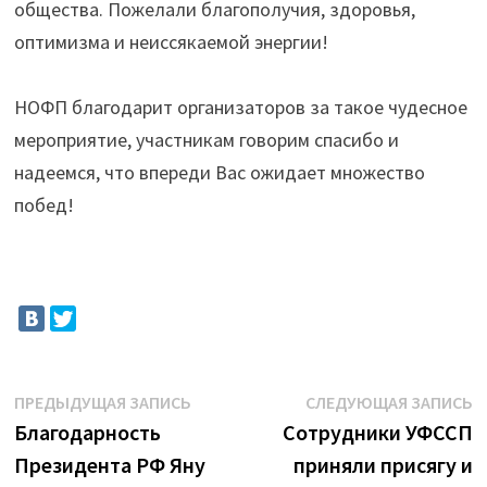
общества. Пожелали благополучия, здоровья,
оптимизма и неиссякаемой энергии!
НОФП благодарит организаторов за такое чудесное
мероприятие, участникам говорим спасибо и
надеемся, что впереди Вас ожидает множество
побед!
Навигация
Предыдущая
С
ПРЕДЫДУЩАЯ ЗАПИСЬ
СЛЕДУЮЩАЯ ЗАПИСЬ
запись:
з
Благодарность
Сотрудники УФССП
по
Президента РФ Яну
приняли присягу и