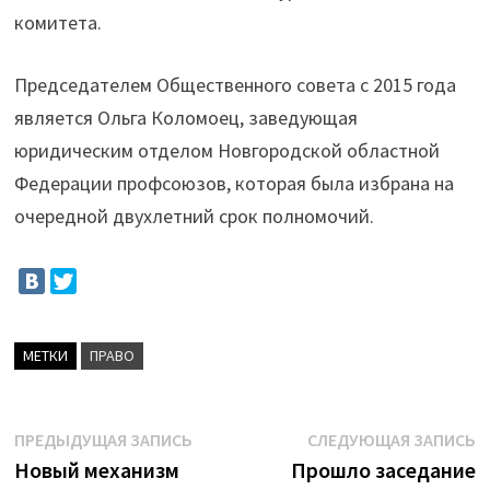
комитета.
Председателем Общественного совета с 2015 года
является Ольга Коломоец, заведующая
юридическим отделом Новгородской областной
Федерации профсоюзов, которая была избрана на
очередной двухлетний срок полномочий.
МЕТКИ
ПРАВО
Навигация
Предыдущая
С
ПРЕДЫДУЩАЯ ЗАПИСЬ
СЛЕДУЮЩАЯ ЗАПИСЬ
запись:
з
Новый механизм
Прошло заседание
по