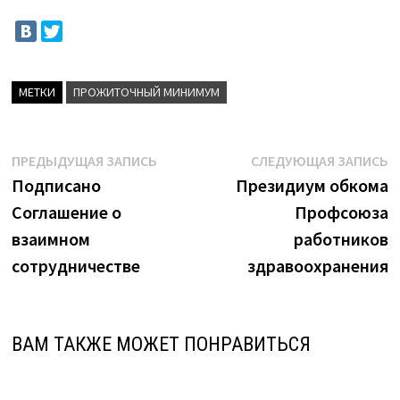
МЕТКИ
ПРОЖИТОЧНЫЙ МИНИМУМ
Навигация
Предыдущая
С
ПРЕДЫДУЩАЯ ЗАПИСЬ
СЛЕДУЮЩАЯ ЗАПИСЬ
запись:
з
Подписано
Президиум обкома
по
Соглашение о
Профсоюза
записям
взаимном
работников
сотрудничестве
здравоохранения
ВАМ ТАКЖЕ МОЖЕТ ПОНРАВИТЬСЯ