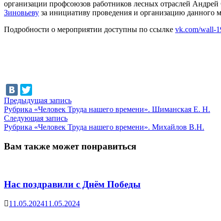
организации профсоюзов работников лесных отраслей Андрей
Зиновьеву
за инициативу проведения и организацию данного м
Подробности о мероприятии доступны по ссылке
vk.com/wall-
Навигация
Предыдущая
Предыдущая запись
запись:
Рубрика «Человек Труда нашего времени». Шиманская Е. Н.
по
Следующая
Следующая запись
записям
запись:
Рубрика «Человек Труда нашего времени». Михайлов В.Н.
Вам также может понравиться
Нас поздравили с Днём Победы
11.05.2024
11.05.2024