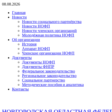
Перейти
08.08.2026
к
Главная
содержимому
Новости
Новости социального партнёрства
Новости НОФП
Новости членских организаций
Молодёжная политика НОФП
Об организации
История
Аппарат НОФП
Членские организации НОФП
Документы
Документы НОФП
Документы ФНПР
Федеральное законодательство
Региональное законодательство
Социальное партнерство
Методические пособия и аналитика
Контакты
НОВГОРОДСКАЯ ОБЛАСТНАЯ ФЕДЕ