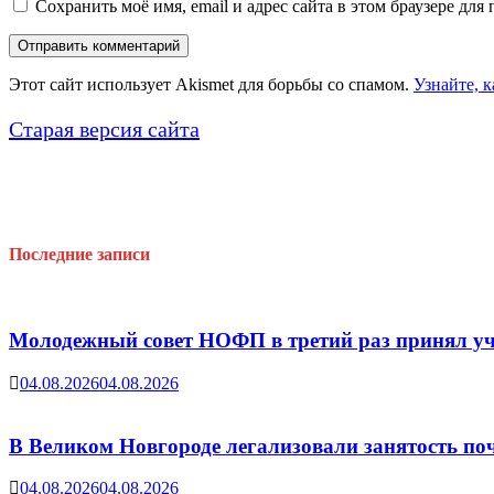
Сохранить моё имя, email и адрес сайта в этом браузере д
Этот сайт использует Akismet для борьбы со спамом.
Узнайте, 
Старая версия сайта
Последние записи
Молодежный совет НОФП в третий раз принял уч
04.08.2026
04.08.2026
В Великом Новгороде легализовали занятость поч
04.08.2026
04.08.2026