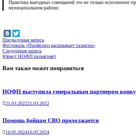
Практика выездных совещаний это не только исполнение пр
муниципальном районе.
Навигация
Предыдущая
Предыдущая запись
запись:
Фестиваль «Профсоюз раскрывает таланты»
по
Следующая
Следующая запись
записям
запись:
Юрист НОФП разъясняет
Вам также может понравиться
НОФП выступила генеральным партнером конку
21.03.2022
21.03.2022
Помощь бойцам СВО продолжается
16.05.2024
16.05.2024