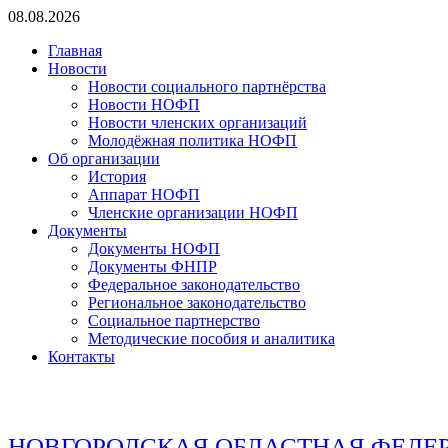
Перейти
08.08.2026
к
Главная
содержимому
Новости
Новости социального партнёрства
Новости НОФП
Новости членских организаций
Молодёжная политика НОФП
Об организации
История
Аппарат НОФП
Членские организации НОФП
Документы
Документы НОФП
Документы ФНПР
Федеральное законодательство
Региональное законодательство
Социальное партнерство
Методические пособия и аналитика
Контакты
НОВГОРОДСКАЯ ОБЛАСТНАЯ ФЕДЕ