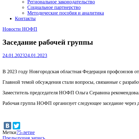
Региональное законодательство
Социальное партнерство
Методические пособия и аналитика
Контакты
Новости НОФП
Заседание рабочей группы
24.01.2023
24.01.2023
В 2023 году Новгородская областная Федерация профсоюзов отм
Главной темой обсуждения стали вопросы, связанные с разраб
Заместитель председателя НОФП Ольга Серавина рекомендовал
Рабочая группа НОФП организует следующее заседание через д
Метки
75-летие
Навигация
Предыдущая
Предыдущая запись