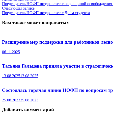
запись:
Председатель НОФП поздравляет с годовщиной освобождения
по
Следующая
Следующая запись
записям
запись:
Председатель НОФП поздравляет с Днём студента
Вам также может понравиться
Расширение мер поддержки для работников лесн
06.11.2025
Татьяна Гальцева приняла участие в стратегическ
13.08.2025
13.08.2025
Состоялась горячая линия НОФП по вопросам тру
25.08.2023
25.08.2023
Добавить комментарий