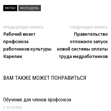
МЕТКИ
МОЛОДЕЖЬ
Навигация
Предыдущая
С
ПРЕДЫДУЩАЯ ЗАПИСЬ
СЛЕДУЮЩАЯ ЗАПИСЬ
запись:
з
Рабочий визит
Правительство
по
профсоюза
отложило запуск
записям
работников культуры
новой системы оплаты
Карелии
труда медработников
ВАМ ТАКЖЕ МОЖЕТ ПОНРАВИТЬСЯ
Обучение для членов профсоюза
31.10.2023