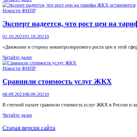
жизнеобеспечения
провел
Новости ФНПР
туристический
слет
Эксперт надеется, что рост цен на та
01.10.2021
01.10.2021
0
«Движение в сторону неконтролируемого роста цен в этой сф
Эксперт
Читайте далее
надеется,
что
Новости ФНПР
рост
цен
Сравнили стоимость услуг ЖКХ
на
тарифы
08.09.2021
08.09.2021
0
ЖКХ
остановится
В счетной палате сравнили стоимость услуг ЖКХ в России и з
Сравнили
Читайте далее
стоимость
услуг
Старая версия сайта
ЖКХ