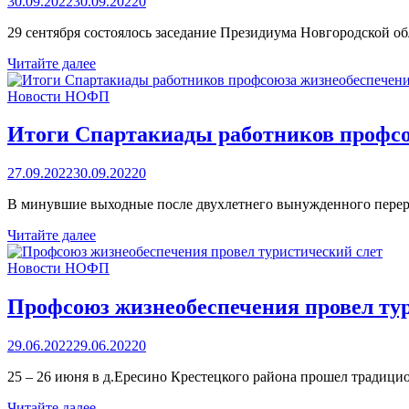
30.09.2022
30.09.2022
0
29 сентября состоялось заседание Президиума Новгородской 
Заседание
Читайте далее
Президиума
профсоюза
Новости НОФП
жизнеобеспечения
Итоги Спартакиады работников профсо
27.09.2022
30.09.2022
0
В минувшие выходные после двухлетнего вынужденного переры
Итоги
Читайте далее
Спартакиады
работников
Новости НОФП
профсоюза
жизнеобеспечения
Профсоюз жизнеобеспечения провел ту
29.06.2022
29.06.2022
0
25 – 26 июня в д.Ересино Крестецкого района прошел традици
Профсоюз
Читайте далее