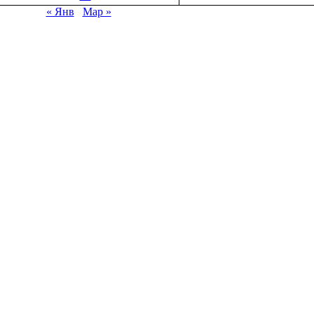
« Янв
Мар »