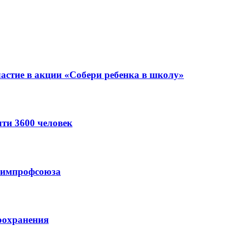
астие в акции «Собери ребенка в школу»
ти 3600 человек
схимпрофсоюза
оохранения