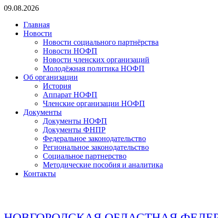
Перейти
09.08.2026
к
Главная
содержимому
Новости
Новости социального партнёрства
Новости НОФП
Новости членских организаций
Молодёжная политика НОФП
Об организации
История
Аппарат НОФП
Членские организации НОФП
Документы
Документы НОФП
Документы ФНПР
Федеральное законодательство
Региональное законодательство
Социальное партнерство
Методические пособия и аналитика
Контакты
НОВГОРОДСКАЯ ОБЛАСТНАЯ ФЕДЕ