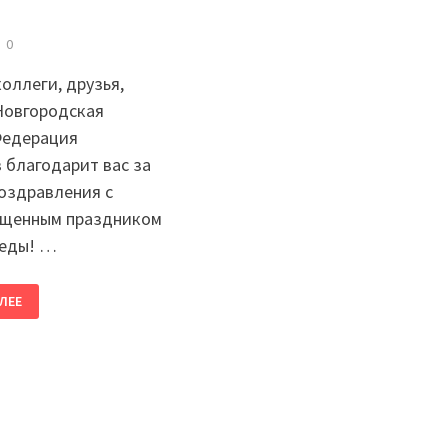
0
оллеги, друзья,
Новгородская
Федерация
благодарит вас за
оздравления с
ященным праздником
еды! …
ЛЕЕ
И