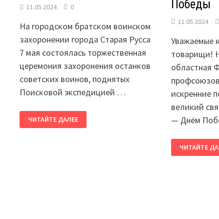
Победы
11.05.2024
0
11.05.2024
На городском братском воинском
захоронении города Старая Русса
Уважаемые к
7 мая состоялась торжественная
товарищи! 
церемония захоронения останков
областная 
советских воинов, поднятых
профсоюзов 
Поисковой экспедицией …
искренние п
великий св
ВАХТА
— Днём Поб
ЧИТАЙТЕ ДАЛЕЕ
ПАМЯТИ-2024
НАС
ЧИТАЙТЕ ДА
ПОЗДРАВИЛ
С
ДНЁМ
ПОБЕДЫ