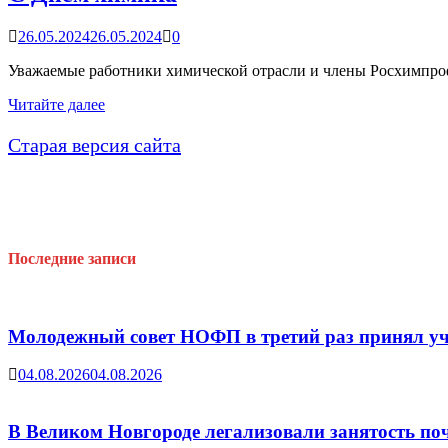
Ефимов
А.В
26.05.2024
26.05.2024
0
Уважаемые работники химической отрасли и члены Росхимпро
С
Читайте далее
Днём
химика
Старая версия сайта
Последние записи
Молодежный совет НОФП в третий раз принял уч
04.08.2026
04.08.2026
В Великом Новгороде легализовали занятость поч