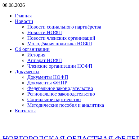
Перейти
08.08.2026
к
Главная
содержимому
Новости
Новости социального партнёрства
Новости НОФП
Новости членских организаций
Молодёжная политика НОФП
Об организации
История
Аппарат НОФП
Членские организации НОФП
Документы
Документы НОФП
Документы ФНПР
Федеральное законодательство
Региональное законодательство
Социальное партнерство
Методические пособия и аналитика
Контакты
НОВГОРОДСКАЯ ОБЛАСТНАЯ ФЕДЕ