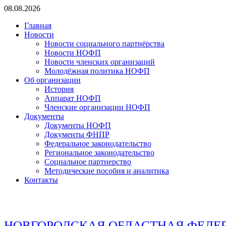
Перейти
08.08.2026
к
Главная
содержимому
Новости
Новости социального партнёрства
Новости НОФП
Новости членских организаций
Молодёжная политика НОФП
Об организации
История
Аппарат НОФП
Членские организации НОФП
Документы
Документы НОФП
Документы ФНПР
Федеральное законодательство
Региональное законодательство
Социальное партнерство
Методические пособия и аналитика
Контакты
НОВГОРОДСКАЯ ОБЛАСТНАЯ ФЕДЕ