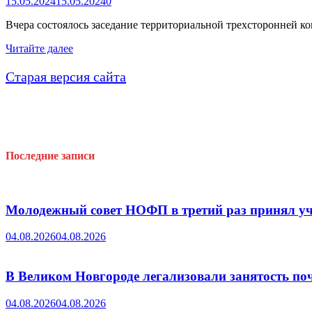
15.05.2024
15.05.2024
0
Вчера состоялось заседание территориальной трехсторонней 
Заседание
Читайте далее
ТТК
в
Старая версия сайта
Пестовском
муниципальном
округе
Последние записи
Молодежный совет НОФП в третий раз принял уч
04.08.2026
04.08.2026
В Великом Новгороде легализовали занятость поч
04.08.2026
04.08.2026