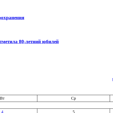
оохранения
тметила 80-летний юбилей
Вт
Ср
4
5