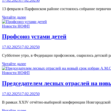
17.02.2025
17.02.2025
0
13 февраля в Парфинском районе состоялось собрание первич
Новости
Читайте далее
первичек
Новости НОФП
Профсоюз устами детей
17.02.2025
17.02.2025
0
Субботнее утро, в Федерации профсоюзов, озарилось детской 
Профсоюз
Читайте далее
устами
детей
Новости НОФП
Председателем лесных отраслей на нов
17.02.2025
17.02.2025
0
В рамках XXIV отчётно-выборной конференции Новгородской о
Председателем
Читайте далее