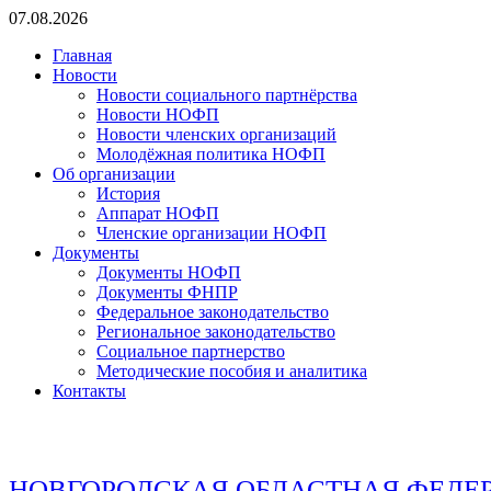
Перейти
07.08.2026
к
Главная
содержимому
Новости
Новости социального партнёрства
Новости НОФП
Новости членских организаций
Молодёжная политика НОФП
Об организации
История
Аппарат НОФП
Членские организации НОФП
Документы
Документы НОФП
Документы ФНПР
Федеральное законодательство
Региональное законодательство
Социальное партнерство
Методические пособия и аналитика
Контакты
НОВГОРОДСКАЯ ОБЛАСТНАЯ ФЕДЕ