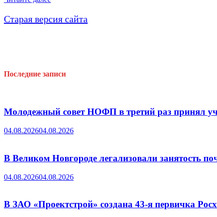
лесных
отраслей
Старая версия сайта
на
новый
срок
избран
А.М.Ситников
Последние записи
Молодежный совет НОФП в третий раз принял уч
04.08.2026
04.08.2026
В Великом Новгороде легализовали занятость поч
04.08.2026
04.08.2026
В ЗАО «Проектстрой» создана 43-я первичка Ро