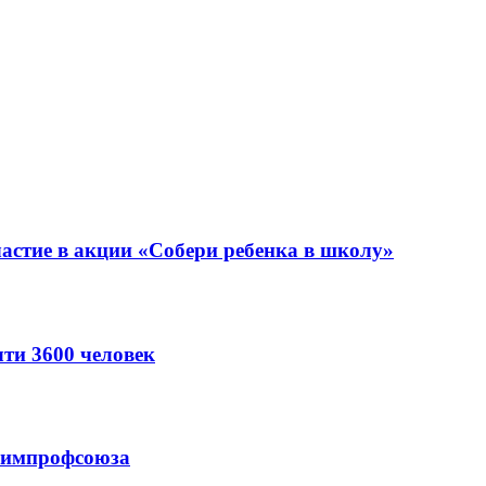
астие в акции «Собери ребенка в школу»
ти 3600 человек
схимпрофсоюза