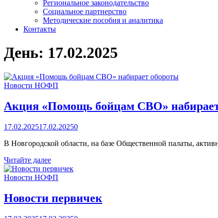
Региональное законодательство
Социальное партнерство
Методические пособия и аналитика
Контакты
День:
17.02.2025
Новости НОФП
Акция «Помощь бойцам СВО» набирает
17.02.2025
17.02.2025
0
В Новгородской области, на базе Общественной палаты, акти
Акция
Читайте далее
«Помощь
бойцам
Новости НОФП
СВО»
набирает
Новости первичек
обороты