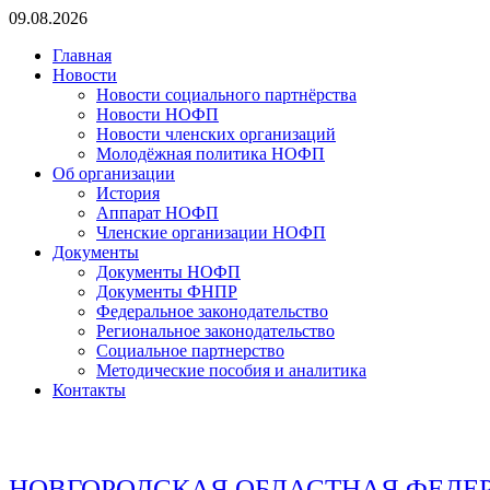
Перейти
09.08.2026
к
Главная
содержимому
Новости
Новости социального партнёрства
Новости НОФП
Новости членских организаций
Молодёжная политика НОФП
Об организации
История
Аппарат НОФП
Членские организации НОФП
Документы
Документы НОФП
Документы ФНПР
Федеральное законодательство
Региональное законодательство
Социальное партнерство
Методические пособия и аналитика
Контакты
НОВГОРОДСКАЯ ОБЛАСТНАЯ ФЕДЕ