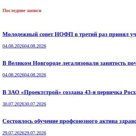
ОЖД
и
Последние записи
НОФП
Молодежный совет НОФП в третий раз принял уч
04.08.2026
04.08.2026
В Великом Новгороде легализовали занятость поч
04.08.2026
04.08.2026
В ЗАО «Проектстрой» создана 43-я первичка Ро
30.07.2026
30.07.2026
Состоялось обучение профсоюзного актива здрав
29.07.2026
29.07.2026