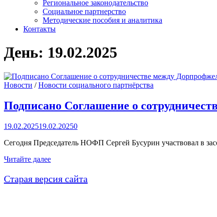
Региональное законодательство
Социальное партнерство
Методические пособия и аналитика
Контакты
День:
19.02.2025
Новости
/
Новости социального партнёрства
Подписано Соглашение о сотрудничес
19.02.2025
19.02.2025
0
Сегодня Председатель НОФП Сергей Бусурин участвовал в за
Подписано
Читайте далее
Соглашение
о
Старая версия сайта
сотрудничестве
между
Дорпрофжел
на