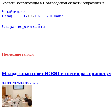
Уровень безработицы в Новгородской области сократился в 3,5
Уровень
Читайте далее
безработицы
Пагинация
Назад
1
…
195
196
197
…
201
Далее
в
записей
Новгородской
Старая версия сайта
области
сократился
Последние записи
Молодежный совет НОФП в третий раз принял уч
04.08.2026
04.08.2026