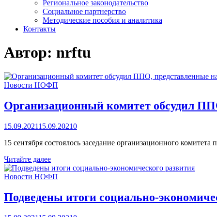
Региональное законодательство
Социальное партнерство
Методические пособия и аналитика
Контакты
Автор:
nrftu
Новости НОФП
Организационный комитет обсудил ППО
15.09.2021
15.09.2021
0
15 сентября состоялось заседание организационного комите
Организационный
Читайте далее
комитет
обсудил
Новости НОФП
ППО,
представленные
Подведены итоги социально-экономиче
на
конкурс