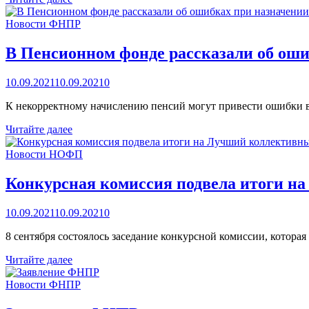
по
оплате
Новости ФНПР
учителей
состоится
В Пенсионном фонде рассказали об оши
в
пяти
10.09.2021
10.09.2021
0
регионах
К некорректному начислению пенсий могут привести ошибки в
В
Читайте далее
Пенсионном
фонде
Новости НОФП
рассказали
об
Конкурсная комиссия подвела итоги н
ошибках
при
10.09.2021
10.09.2021
0
назначении
пенсий
8 сентября состоялось заседание конкурсной комиссии, котор
Конкурсная
Читайте далее
комиссия
подвела
Новости ФНПР
итоги
на