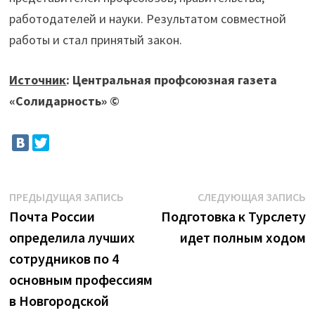
работодателей и науки. Результатом совместной
работы и стал принятый закон.
Источник
: Центральная профсоюзная газета
«Солидарность» ©
Навигация
Предыдущая
С
ПРЕДЫДУЩАЯ ЗАПИСЬ
СЛЕДУЮЩАЯ ЗАПИСЬ
запись:
з
Почта России
Подготовка к Турслету
по
определила лучших
идет полным ходом
записям
сотрудников по 4
основным профессиям
в Новгородской