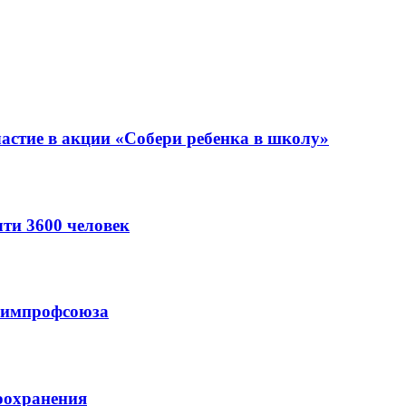
астие в акции «Собери ребенка в школу»
ти 3600 человек
схимпрофсоюза
оохранения