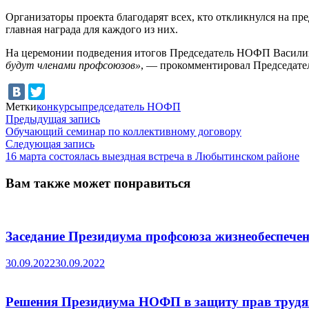
Организаторы проекта благодарят всех, кто откликнулся на пр
главная награда для каждого из них.
На церемонии подведения итогов Председатель НОФП Васили
будут членами профсоюзов»
, — прокомментировал Председат
Метки
конкурсы
председатель НОФП
Навигация
Предыдущая
Предыдущая запись
запись:
Обучающий семинар по коллективному договору
по
Следующая
Следующая запись
записям
запись:
16 марта состоялась выездная встреча в Любытинском районе
Вам также может понравиться
Заседание Президиума профсоюза жизнеобеспече
30.09.2022
30.09.2022
Решения Президиума НОФП в защиту прав труд