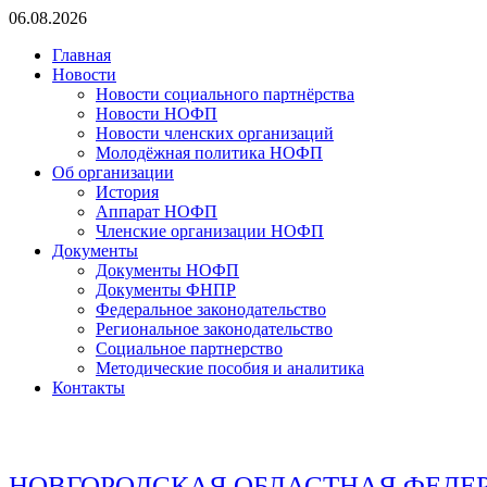
Перейти
06.08.2026
к
Главная
содержимому
Новости
Новости социального партнёрства
Новости НОФП
Новости членских организаций
Молодёжная политика НОФП
Об организации
История
Аппарат НОФП
Членские организации НОФП
Документы
Документы НОФП
Документы ФНПР
Федеральное законодательство
Региональное законодательство
Социальное партнерство
Методические пособия и аналитика
Контакты
НОВГОРОДСКАЯ ОБЛАСТНАЯ ФЕДЕ