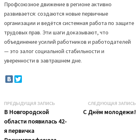
Профсоюзное движение в регионе активно
развивается: создаются новые первичные
организации и ведётся системная работа по защите
трудовых прав. Эти шаги доказывают, что
объединение усилий работников и работодателей
— это залог социальной стабильности и
уверенности в завтрашнем дне.
Навигация
Предыдущая
С
ПРЕДЫДУЩАЯ ЗАПИСЬ
СЛЕДУЮЩАЯ ЗАПИСЬ
запись:
з
В Новгородской
С Днём молодежи!
по
области появилась 42-
записям
я первичка
Росхимпрофсоюза