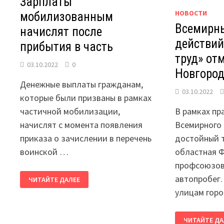
Зарплаты
НОВОСТИ
мобилизованным
Всемирн
начислят после
действий
прибытия в часть
труд» от
03.10.2022
0
Новгород
Денежные выплаты гражданам,
03.10.2022
которые были призваны в рамках
частичной мобилизации,
В рамках пр
начислят с момента появления
Всемирного 
приказа о зачислении в перечень
достойный 
воинской …
областная 
профсоюзов
ЗАРПЛАТЫ
автопробег.
ЧИТАЙТЕ ДАЛЕЕ
МОБИЛИЗОВАННЫМ
НАЧИСЛЯТ
улицам гор
ПОСЛЕ
ПРИБЫТИЯ
В
ВСЕМИРНЫЙ
ЧАСТЬ
ЧИТАЙТЕ ДА
ДЕНЬ