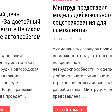
Минтруд представил
ый день
модель добровольног
 «За достойный
соцстрахования для
метят в Великом
самозанятых
е автопробегом
03.10.2022
0
0
У самозанятых граждан появи
азднования
возможность получать пособ
дня действий «За
по временной
труд» Новгородская
нетрудоспособности. Модел
Федерация
добровольного социального
 проведет
страхования для самозанятых
 По центральным
разработанная Минтрудом, б
ода проедет …
представлена …
МИНТРУД
ЛЕЕ
ЧИТАЙТЕ ДАЛЕЕ
ПРЕДСТАВИЛ