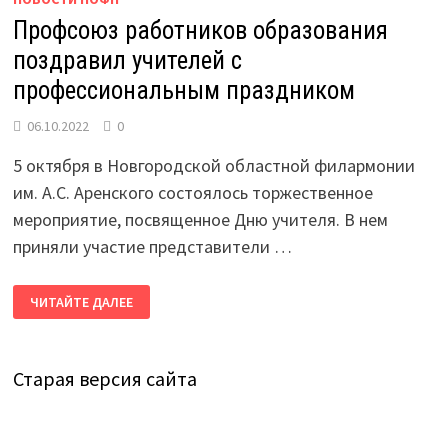
Профсоюз работников образования
поздравил учителей с
профессиональным праздником
06.10.2022
0
5 октября в Новгородской областной филармонии
им. А.С. Аренского состоялось торжественное
мероприятие, посвященное Дню учителя. В нем
приняли участие представители …
ПРОФСОЮЗ
ЧИТАЙТЕ ДАЛЕЕ
РАБОТНИКОВ
ОБРАЗОВАНИЯ
ПОЗДРАВИЛ
УЧИТЕЛЕЙ
С
Старая версия сайта
ПРОФЕССИОНАЛЬНЫМ
ПРАЗДНИКОМ