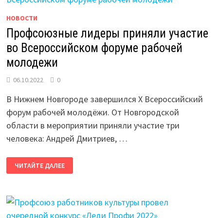
НОВОСТИ
Профсоюзные лидеры приняли участие
во Всероссийском форуме рабочей
молодежи
06.10.2022
0
В Нижнем Новгороде завершился X Всероссийский
форум рабочей молодёжи. От Новгородской
области в мероприятии приняли участие три
человека: Андрей Дмитриев, …
ПРОФСОЮЗНЫЕ
ЧИТАЙТЕ ДАЛЕЕ
ЛИДЕРЫ
ПРИНЯЛИ
УЧАСТИЕ
ВО
ВСЕРОССИЙСКОМ
ФОРУМЕ
РАБОЧЕЙ
МОЛОДЕЖИ